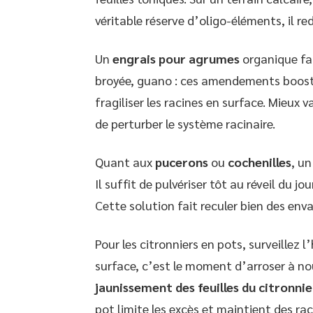
véritable réserve d’oligo-éléments, il r
Un
engrais pour agrumes
organique fa
broyée, guano : ces amendements boosten
fragiliser les racines en surface. Mieux v
de perturber le système racinaire.
Quant aux
pucerons
ou
cochenilles
, u
Il suffit de pulvériser tôt au réveil du jo
Cette solution fait reculer bien des env
Pour les citronniers en pots, surveillez 
surface, c’est le moment d’arroser à no
jaunissement des feuilles du citronnie
pot limite les excès et maintient des rac