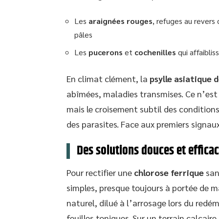
Les
araignées rouges
, refuges au revers
pâles
Les
pucerons
et
cochenilles
qui affaiblis
En climat clément, la
psylle asiatique
abîmées, maladies transmises. Ce n’est 
mais le croisement subtil des conditions
des parasites. Face aux premiers signaux
Des solutions douces et efficac
Pour rectifier une
chlorose ferrique
sans
simples, presque toujours à portée de 
naturel, dilué à l’arrosage lors du red
feuilles toniques. Sur un terrain calcaire,