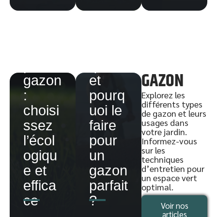
Engra
après
is
les
natur
semis
el
:
pour
quand
GAZON
gazon
et
:
pourq
Explorez les
différents types
choisi
uoi le
de gazon et leurs
usages dans
ssez
faire
votre jardin.
l’écol
pour
Informez-vous
sur les
ogiqu
un
Traite
techniques
e et
gazon
d’entretien pour
Quel
ment
Côté
un espace vert
effica
parfait
déshe
sélect
optimal.
pench
ce
?
rbant
if
er
Voir nos
articles