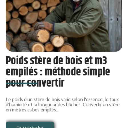
u
Poids stère de bois et m3
empilés : méthode simple
pour convertir
on
Le poids d'un stère de bois varie selon l'essence, le taux
d'humidité et la longueur des bûches. Convertir un stère
en mètres cubes empilés
…
U
s
s
En savoir plus