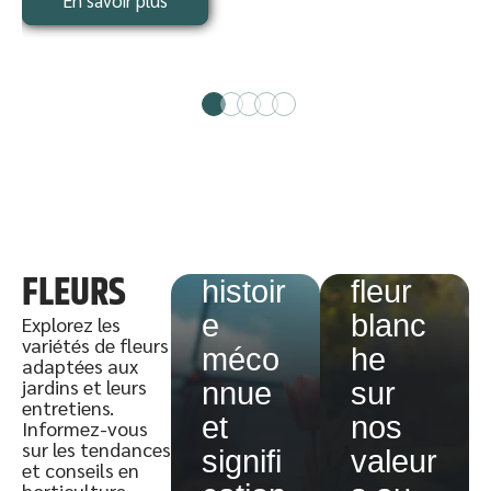
Ce
que
Tulipe
révèle
:
la
FLEURS
histoir
fleur
e
blanc
Explorez les
variétés de fleurs
méco
he
adaptées aux
jardins et leurs
nnue
sur
entretiens.
et
nos
Informez-vous
sur les tendances
signifi
valeur
et conseils en
horticulture