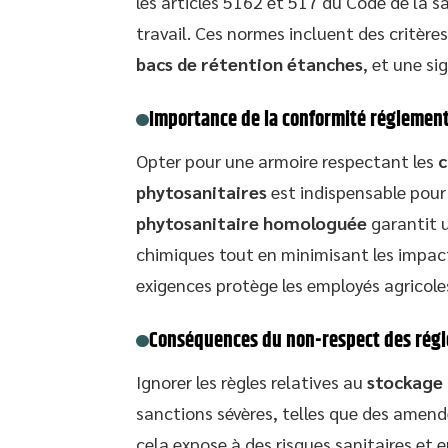
les articles 5162 et 517 du Code de la s
travail. Ces normes incluent des critère
bacs de rétention étanches
, et une si
Importance de la conformité réglementa
Opter pour une armoire respectant les
c
phytosanitaires
est indispensable pour 
phytosanitaire homologuée
garantit 
chimiques tout en minimisant les impact
exigences protège les employés agricoles 
Conséquences du non-respect des rég
Ignorer les règles relatives au
stockage 
sanctions sévères, telles que des amende
cela expose à des risques sanitaires 