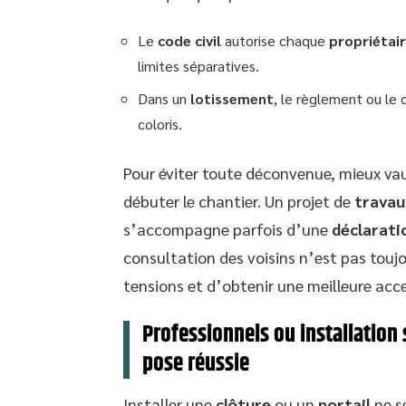
Le
code civil
autorise chaque
propriétai
limites séparatives.
Dans un
lotissement
, le règlement ou le 
coloris.
Pour éviter toute déconvenue, mieux vaut
débuter le chantier. Un projet de
travau
s’accompagne parfois d’une
déclarati
consultation des voisins n’est pas toujo
tensions et d’obtenir une meilleure acc
Professionnels ou installation 
pose réussie
Installer une
clôture
ou un
portail
ne s