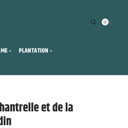
SME
PLANTATION
hantrelle et de la
din