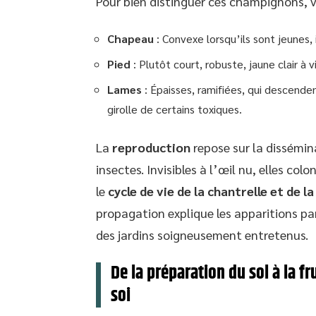
Pour bien distinguer ces champignons, voi
Chapeau
: Convexe lorsqu’ils sont jeunes, 
Pied
: Plutôt court, robuste, jaune clair à vi
Lames
: Épaisses, ramifiées, qui descendent
girolle de certains toxiques.
La
reproduction
repose sur la dissémina
insectes. Invisibles à l’œil nu, elles co
le
cycle de vie de la chantrelle et de la
propagation explique les apparitions p
des jardins soigneusement entretenus.
De la préparation du sol à la fr
soi